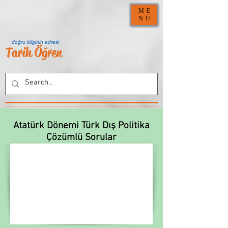
ME
NU
doğru bilginin adresi
Tarih Öğren
Atatürk Dönemi Türk Dış Politika
Çözümlü Sorular