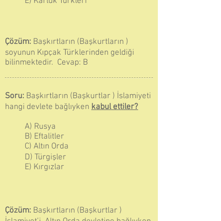
E) Karluk Türkleri
Çözüm:
Başkırtların (Başkurtların )
soyunun Kıpçak Türklerinden geldiği
bilinmektedir. Cevap: B
Soru:
Başkırtların (Başkurtlar ) İslamiyeti
hangi devlete bağlıyken
kabul ettiler?
A) Rusya
B) Eftalitler
C) Altın Orda
D) Türgişler
E) Kırgızlar
Çözüm:
Başkırtların (Başkurtlar )