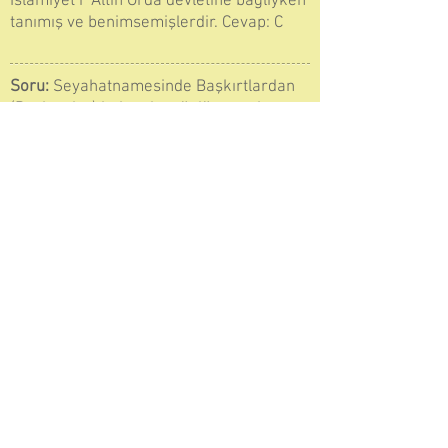
İslamiyet’i Altın Orda devletine bağlıyken
tanımış ve benimsemişlerdir.
Cevap: C
Soru:
Seyahatnamesinde Başkırtlardan
(Başkurtlar) bahseden ünlü seyyah
kimdir?
A) Biruni
B) İbni Heysem
C) İbni Rüşt
D) İbni Sina
E) İbni Fadlan
Çözüm:
Seyahatnamesinde Başkırtlardan
(Başkurtlardan ) bahseden ünlü seyyah
İbni Fadlan dır. Cevap: E