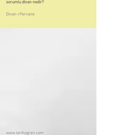
sorumlu divan nedir?
Divan-ı Pervane
www.tarihogren.com