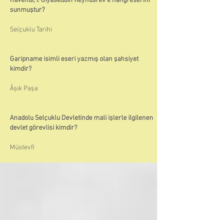
Ravendi, I. Gıyaseddin Keyhüsrev'e hangi eserini
sunmuştur?
Selçuklu Tarihi
Garipname isimli eseri yazmış olan şahsiyet
kimdir?
Âşık Paşa
Anadolu Selçuklu Devletinde mali işlerle ilgilenen
devlet görevlisi kimdir?
Müstevfi