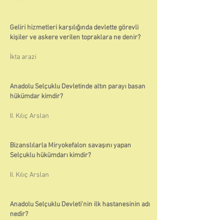
Geliri hizmetleri karşılığında devlette görevli
kişiler ve askere verilen topraklara ne denir?
İkta arazi
Anadolu Selçuklu Devletinde altın parayı basan
hükümdar kimdir?
II. Kılıç Arslan
Bizanslılarla Miryokefalon savaşını yapan
Selçuklu hükümdarı kimdir?
II. Kılıç Arslan
Anadolu Selçuklu Devleti'nin ilk hastanesinin adı
nedir?