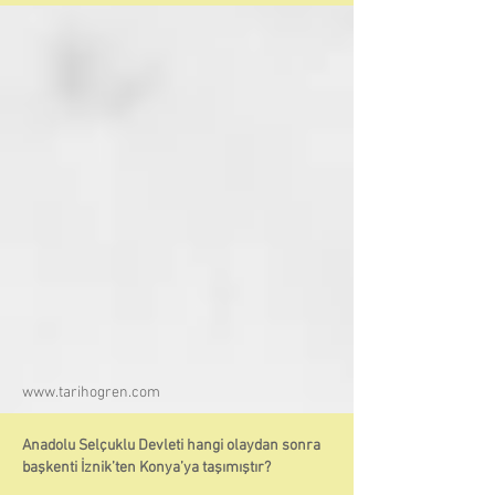
www.tarihogren.com
Anadolu Selçuklu Devleti hangi olaydan sonra
başkenti İznik’ten Konya’ya taşımıştır?