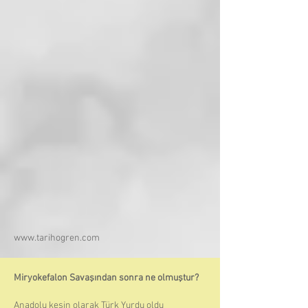
www.tarihogren.com
Miryokefalon Savaşından sonra ne olmuştur?
Anadolu kesin olarak Türk Yurdu oldu